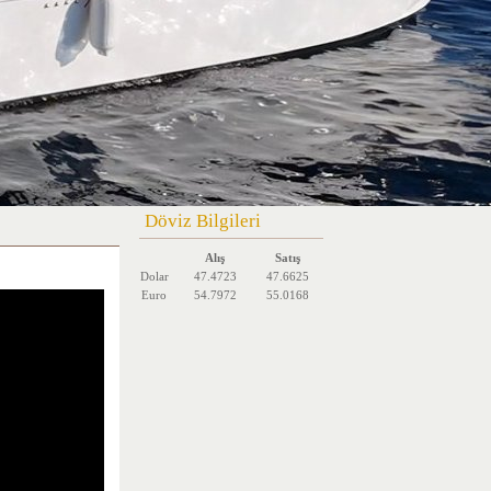
Döviz Bilgileri
Alış
Satış
Dolar
47.4723
47.6625
Euro
54.7972
55.0168