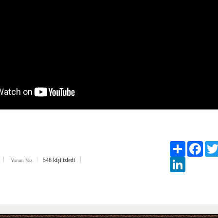
Paylaş
Faceb
548 kişi izledi
LinkedIn
r
Yorum Yaz