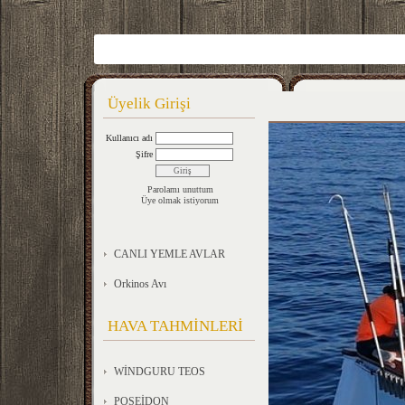
Üyelik Girişi
Kullanıcı adı
Şifre
Parolamı unuttum
Üye olmak istiyorum
CANLI YEMLE AVLAR
Orkinos Avı
HAVA TAHMİNLERİ
WİNDGURU TEOS
POSEİDON